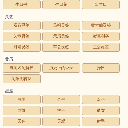
生日书
生日花
出生日
灵签
观音灵签
吕祖灵签
黄大仙灵签
关帝灵签
天后灵签
诸葛测字
月老灵签
车公灵签
王公灵签
黄历
黄历名词解释
历史上的今天
择日
阴阳历转换
星座
白羊
金牛
双子
巨蟹
狮子
处女
天秤
天蝎
射手