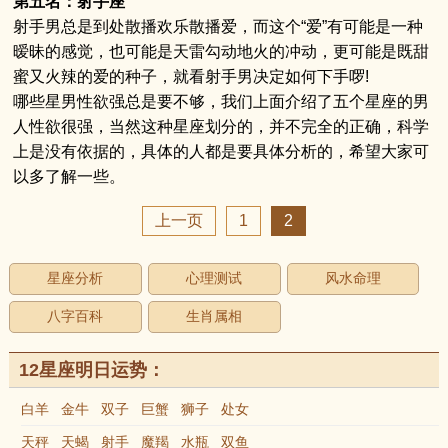
第五名：射手座
射手男总是到处散播欢乐散播爱，而这个“爱”有可能是一种
暧昧的感觉，也可能是天雷勾动地火的冲动，更可能是既甜
蜜又火辣的爱的种子，就看射手男决定如何下手啰!
哪些星男性欲强总是要不够，我们上面介绍了五个星座的男
人性欲很强，当然这种星座划分的，并不完全的正确，科学
上是没有依据的，具体的人都是要具体分析的，希望大家可
以多了解一些。
上一页
1
2
星座分析
心理测试
风水命理
八字百科
生肖属相
12星座明日运势：
白羊
金牛
双子
巨蟹
狮子
处女
天秤
天蝎
射手
魔羯
水瓶
双鱼