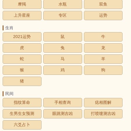
摩羯
水瓶
双鱼
上升星座
专区
运势
生肖
2021运势
鼠
牛
虎
兔
龙
蛇
马
羊
猴
鸡
狗
猪
民间
指纹算命
手相查询
痣相图解
生男生女预测
眼跳测吉凶
打喷嚏测吉凶
六爻占卜