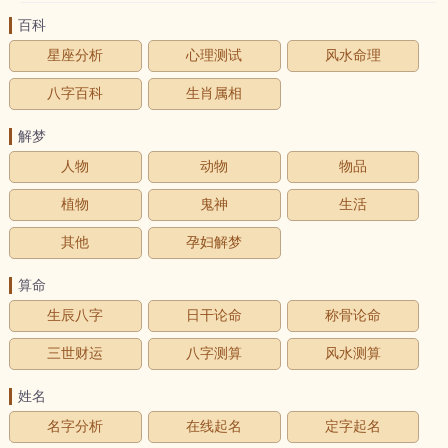
百科
星座分析
心理测试
风水命理
八字百科
生肖属相
解梦
人物
动物
物品
植物
鬼神
生活
其他
孕妇解梦
算命
生辰八字
日干论命
称骨论命
三世财运
八字测算
风水测算
姓名
名字分析
在线起名
定字起名