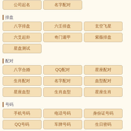
公司起名
名字配对
排盘
八字排盘
六壬排盘
玄空飞星
六爻起卦
奇门遁甲
紫薇排盘
星盘测试
配对
八字合婚
QQ配对
星座配对
生肖配对
名字配对
血型配对
星座血型
生肖血型
星座生肖
号码
手机号码
电话号码
身份证号码
QQ号码
车牌号码
生日密码