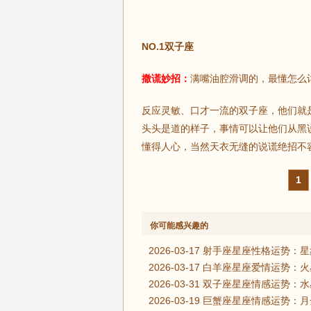
NO.1双子座
撒谎妙招：
满嘴油腔滑调的，最懂怎么
反应灵敏、口才一流的双子座，他们就
头头是道的样子，事情可以让他们从黑
懂得人心，当然天衣无缝的说谎绝招不
1
你可能感兴趣的
2026-03-17 射手座星座性格运
2026-03-17 白羊座星座爱情运
2026-03-31 双子座星座情感运势
2026-03-19 巨蟹座星座情感运