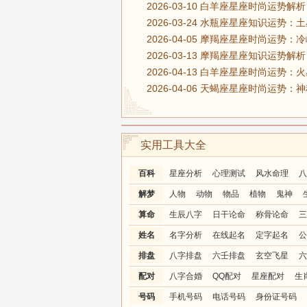
2026-03-10 白羊座星座时尚运势解析
2026-03-24 水瓶座星座知识运势
2026-04-05 摩羯座星座时尚运
2026-03-13 摩羯座星座知识运势解析
2026-04-13 白羊座星座时尚运势
2026-04-06 天蝎座星座时尚运
实用工具大全
百科
星座分析
心理测试
风水命理
八
解梦
人物
动物
物品
植物
鬼神
算命
生辰八字
日干论命
称骨论命
三
姓名
名字分析
在线起名
定字起名
公
排盘
八字排盘
六壬排盘
玄空飞星
六
配对
八字合婚
QQ配对
星座配对
生
号码
手机号码
电话号码
身份证号码