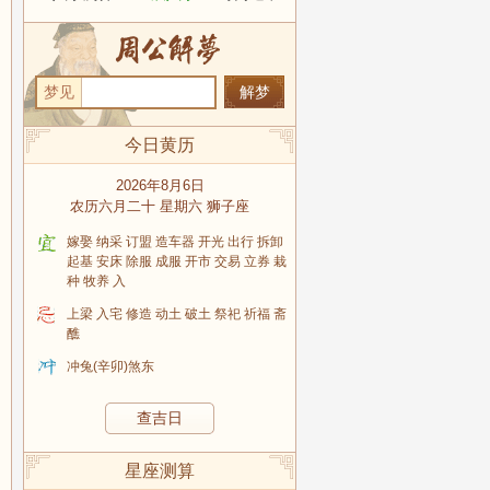
梦见
今日黄历
2026年8月6日
农历六月二十 星期六 狮子座
嫁娶 纳采 订盟 造车器 开光 出行 拆卸
起基 安床 除服 成服 开市 交易 立券 栽
种 牧养 入
上梁 入宅 修造 动土 破土 祭祀 祈福 斋
醮
冲兔(辛卯)煞东
查吉日
星座测算