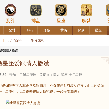
测算
排盘
星座
解梦
配对
号码
灵签
黄历
解梦
星座
八字百科
生肖属相
座爱跟情人撒谎
啥星座爱跟情人撒谎
15:25:39 来源：二舅星座网 关键词：情人,星座,十二星座
但是偏偏有情人就是喜欢钻漏洞，不仅在你面前装模作样，而且还会编
十二星座中，啥星座爱跟情人撒谎呢？一起来看看吧！