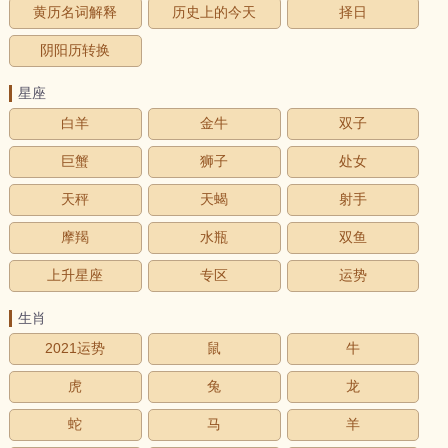
黄历名词解释
历史上的今天
择日
阴阳历转换
星座
白羊
金牛
双子
巨蟹
狮子
处女
天秤
天蝎
射手
摩羯
水瓶
双鱼
上升星座
专区
运势
生肖
2021运势
鼠
牛
虎
兔
龙
蛇
马
羊