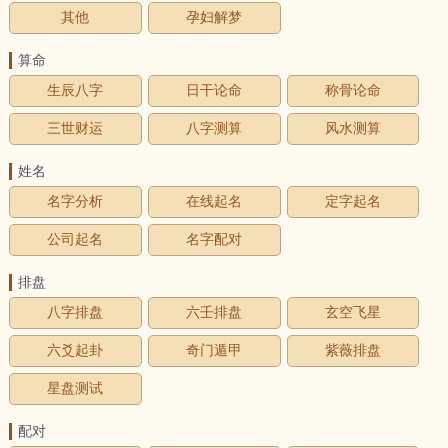
其他
孕妇解梦
算命
生辰八字
日干论命
称骨论命
三世财运
八字测算
风水测算
姓名
名字分析
在线起名
定字起名
公司起名
名字配对
排盘
八字排盘
六壬排盘
玄空飞星
六爻起卦
奇门遁甲
紫薇排盘
星盘测试
配对