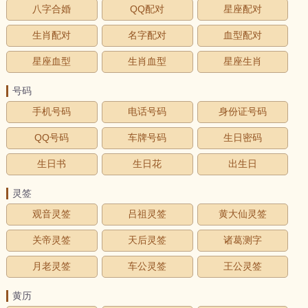
八字合婚
QQ配对
星座配对
生肖配对
名字配对
血型配对
星座血型
生肖血型
星座生肖
号码
手机号码
电话号码
身份证号码
QQ号码
车牌号码
生日密码
生日书
生日花
出生日
灵签
观音灵签
吕祖灵签
黄大仙灵签
关帝灵签
天后灵签
诸葛测字
月老灵签
车公灵签
王公灵签
黄历