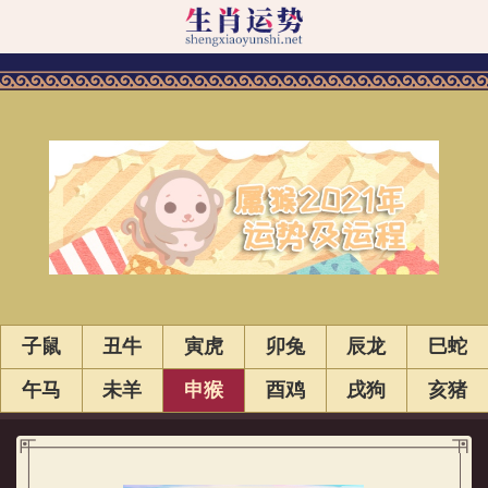
子鼠
丑牛
寅虎
卯兔
辰龙
巳蛇
午马
未羊
申猴
酉鸡
戌狗
亥猪
属猴的人2021年运势及运程详解